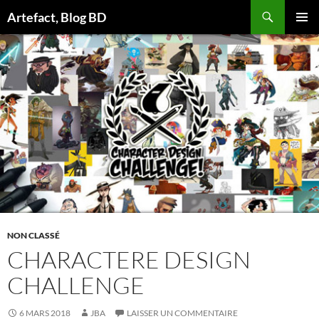
Aller
Artefact, Blog BD
au
MENU
contenu
PRINCI
NON CLASSÉ
CHARACTERE DESIGN
CHALLENGE
6 MARS 2018
JBA
LAISSER UN COMMENTAIRE