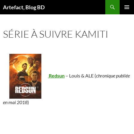
Aller
Artefact, Blog BD
au
MENU
contenu
PRINCI
SÉRIE À SUIVRE KAMITI
Redsun
– Louis & ALE (
chronique publiée
en mai 2018
)