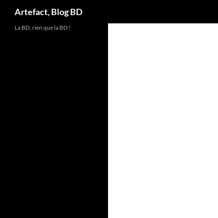
Artefact, Blog BD
Aller
La BD, rien que la BD !
au
contenu