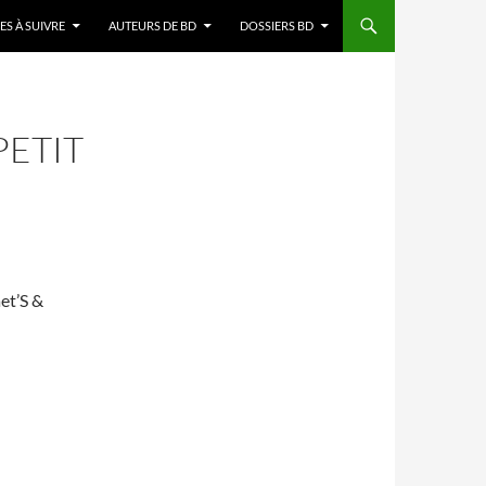
ES À SUIVRE
AUTEURS DE BD
DOSSIERS BD
PETIT
et’S &