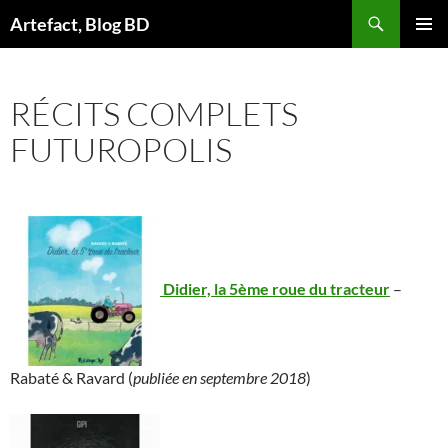
Aller
Artefact, Blog BD
au
MENU
contenu
PRINCI
RÉCITS COMPLETS
FUTUROPOLIS
Didier, la 5ème roue du tracteur
–
Rabaté & Ravard (
publiée en septembre 2018
)