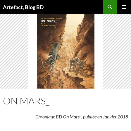
Aller
Artefact, Blog BD
au
MENU
contenu
PRINCI
ON MARS_
Chronique BD On Mars_, publiée en Janvier 2018