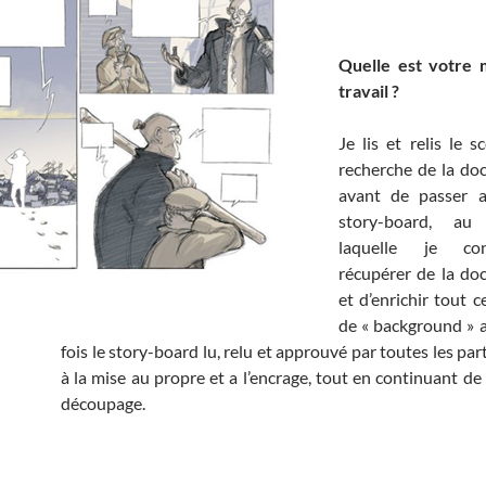
Quelle est votre
travail ?
Je lis et relis le s
recherche de la do
avant de passer a
story-board, a
laquelle je co
récupérer de la do
et d’enrichir tout c
de « background » a
fois le story-board lu, relu et approuvé par toutes les part
à la mise au propre et a l’encrage, tout en continuant de
découpage.