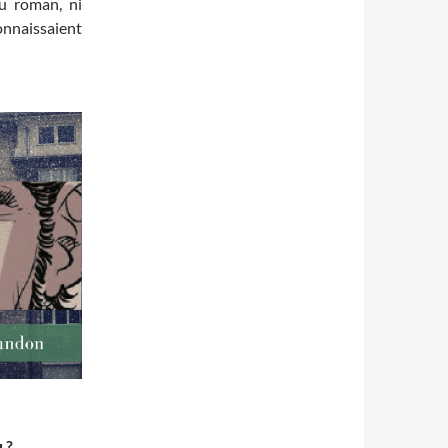
du roman, ni
connaissaient
 ?