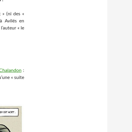
 » (ni des «
(à Avilés en
l’auteur « le
 Chalandon
:
u’une « suite