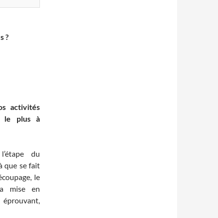
s ?
s activités
 le plus à
l’étape du
à que se fait
découpage, le
 la mise en
prouvant,