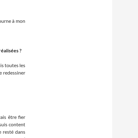
tourne à mon
éalisées ?
is toutes les
re redessiner
is être fier
 suis content
e resté dans