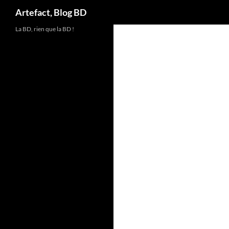
Artefact, Blog BD
Aller
La BD, rien que la BD !
au
contenu