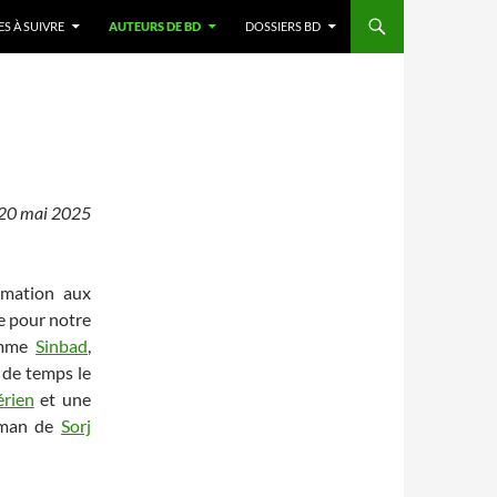
ES À SUIVRE
AUTEURS DE BD
DOSSIERS BD
e 20 mai 2025
nimation aux
e pour notre
comme
Sinbad
,
u de temps le
rien
et une
oman de
Sorj