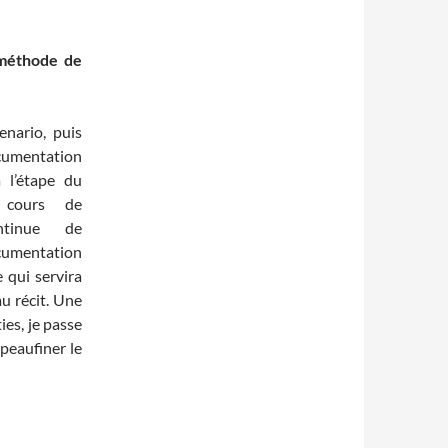
 méthode de
cenario, puis
cumentation
 l’étape du
u cours de
ntinue de
cumentation
e qui servira
u récit. Une
ies, je passe
 peaufiner le