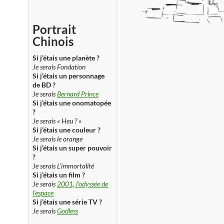
Portrait
Chinois
Si j’étais une planète ?
Je serais Fondation
Si j’étais un personnage
de BD ?
Je serais
Bernard Prince
Si j’étais une onomatopée
?
Je serais « Heu ? »
Si j’étais une couleur ?
Je serais le orange
Si j’étais un super pouvoir
?
Je serais L’immortalité
Si j’étais un film ?
Je serais
2001, l’odyssée de
l’espace
Si j’étais une série TV ?
Je serais
Godless