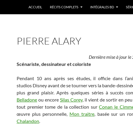
ACCUEIL
RÉCITS COMPLETS
INTÉGRALES BD
SÉRI
PIERRE ALARY
Dernière mise à jour l
Scénariste, dessinateur et coloriste
Pendant 10 ans après ses études, il officie dans l’a
studios Disney avant de se tourner vers la bande-dessiné
plus grand plaisir. Après quelques séries à succès 
Belladone
ou encore
Silas Corey
, il vient de sortir en pe
tout premier tome de la collection sur
Conan le Cimmé
œuvre plus personnelle,
Mon traitre
, basée sur un r
Chalandon
.
​