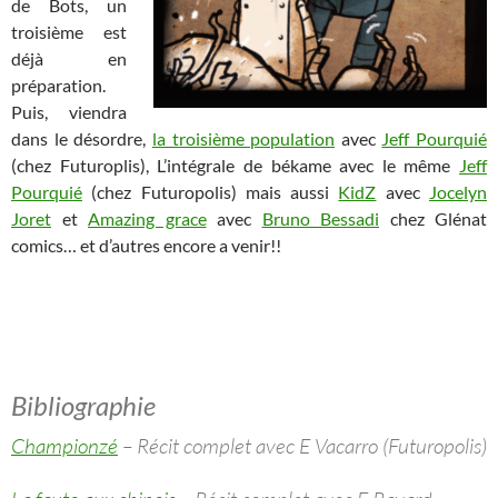
de Bots, un
troisième est
déjà en
préparation.
Puis, viendra
dans le désordre,
la troisième population
avec
Jeff Pourquié
(chez Futuroplis), L’intégrale de békame avec le même
Jeff
Pourquié
(chez Futuropolis) mais aussi
KidZ
avec
Jocelyn
Joret
et
Amazing grace
avec
Bruno Bessadi
chez Glénat
comics… et d’autres encore a venir!!
​ ​
​
Bibliographie
Championzé
– Récit complet avec E Vacarro (Futuropolis)