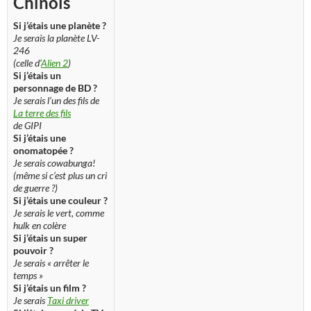
Chinois
Si j’étais une planète ?
Je serais la planète LV-
246
(celle d’
Alien 2
)
Si j’étais un
personnage de BD ?
Je serais l’un des fils de
La terre des fils
de GIPI
Si j’étais une
onomatopée ?
Je serais cowabunga!
(même si c’est plus un cri
de guerre ?)
Si j’étais une couleur ?
Je serais le vert, comme
hulk en colère
Si j’étais un super
pouvoir ?
Je serais « arrêter le
temps »
Si j’étais un film ?
Je serais
Taxi driver