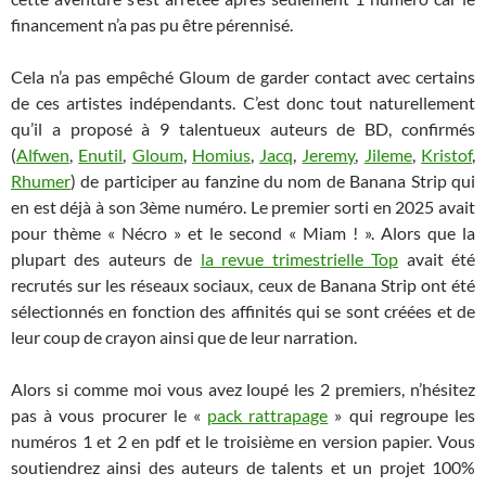
financement n’a pas pu être pérennisé.
Cela n’a pas empêché Gloum de garder contact avec certains
de ces artistes indépendants. C’est donc tout naturellement
qu’il a proposé à 9 talentueux auteurs de BD, confirmés
(
Alfwen
,
Enutil
,
Gloum
,
Homius
,
Jacq
,
Jeremy
,
Jileme
,
Kristof
,
Rhumer
) de participer au fanzine du nom de Banana Strip qui
en est déjà à son 3ème numéro. Le premier sorti en 2025 avait
pour thème « Nécro » et le second « Miam ! ». Alors que la
plupart des auteurs de
la revue trimestrielle Top
avait été
recrutés sur les réseaux sociaux, ceux de Banana Strip ont été
sélectionnés en fonction des affinités qui se sont créées et de
leur coup de crayon ainsi que de leur narration.
Alors si comme moi vous avez loupé les 2 premiers, n’hésitez
pas à vous procurer le «
pack rattrapage
» qui regroupe les
numéros 1 et 2 en pdf et le troisième en version papier. Vous
soutiendrez ainsi des auteurs de talents et un projet 100%