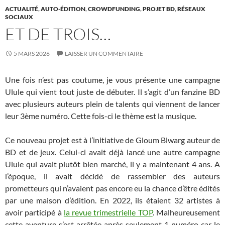
ACTUALITÉ
,
AUTO-ÉDITION
,
CROWDFUNDING
,
PROJET BD
,
RÉSEAUX
SOCIAUX
ET DE TROIS…
5 MARS 2026
LAISSER UN COMMENTAIRE
Une fois n’est pas coutume, je vous présente une campagne
Ulule qui vient tout juste de débuter. Il s’agit d’un fanzine BD
avec plusieurs auteurs plein de talents qui viennent de lancer
leur 3ème numéro. Cette fois-ci le thème est la musique.
Ce nouveau projet est à l’initiative de Gloum Blwarg auteur de
BD et de jeux. Celui-ci avait déjà lancé une autre campagne
Ulule qui avait plutôt bien marché, il y a maintenant 4 ans. A
l’époque, il avait décidé de rassembler des auteurs
prometteurs qui n’avaient pas encore eu la chance d’être édités
par une maison d’édition. En 2022, ils étaient 32 artistes à
avoir participé à
la revue trimestrielle TOP
. Malheureusement
cette aventure s’est arrêtée après seulement 1 numéro car le