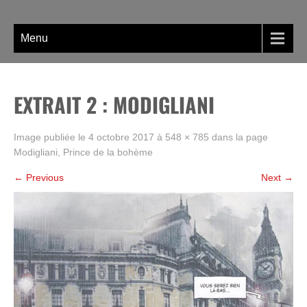
Skip
La BD, rien que la BD !
to
content
Menu
EXTRAIT 2 : MODIGLIANI
Image publiée le
4 octobre 2017
à
548 × 785
dans la page
Modigliani, Prince de la bohème
←
Previous
Next
→