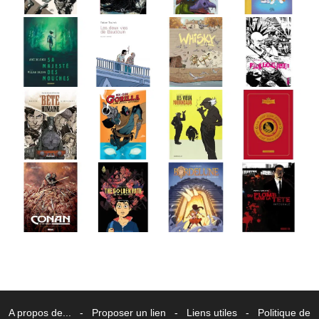
A propos de...
-
Proposer un lien
-
Liens utiles
-
Politique de