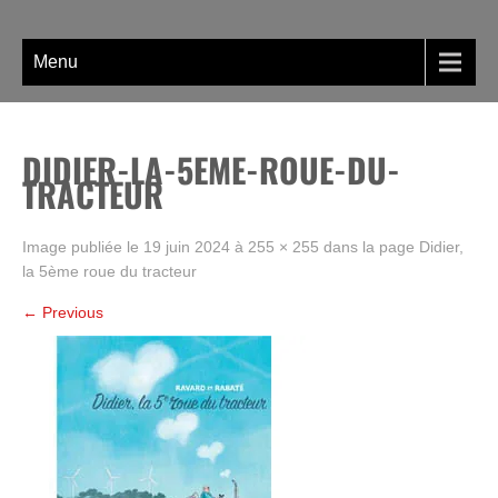
Skip
La BD, rien que la BD !
to
content
Menu
DIDIER-LA-5EME-ROUE-DU-
TRACTEUR
Image publiée le
19 juin 2024
à
255 × 255
dans la page
Didier,
la 5ème roue du tracteur
←
Previous