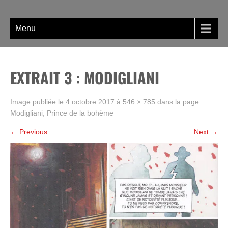
Skip
La BD, rien que la BD !
to
content
Menu
EXTRAIT 3 : MODIGLIANI
Image publiée le
4 octobre 2017
à
546 × 785
dans la page
Modigliani, Prince de la bohème
←
Previous
Next
→