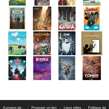
A propos de...
-
Proposer un lien
-
Liens utiles
-
Politique de