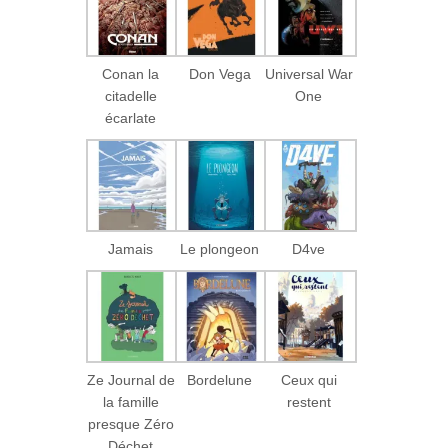
Conan la
Don Vega
Universal War
citadelle
One
écarlate
Jamais
Le plongeon
D4ve
Ze Journal de
Bordelune
Ceux qui
la famille
restent
presque Zéro
Déchet