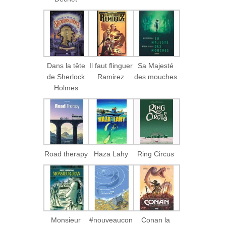
Dans la tête
Il faut flinguer
Sa Majesté
de Sherlock
Ramirez
des mouches
Holmes
Road therapy
Haza Lahy
Ring Circus
Monsieur
#nouveaucon
Conan la