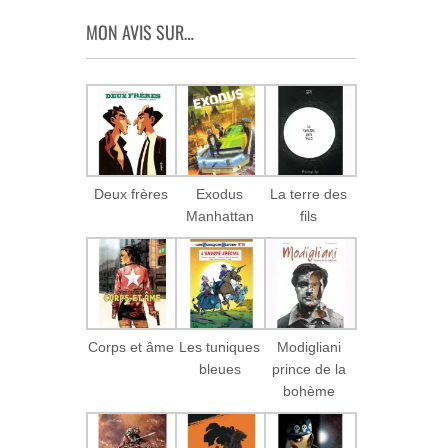
MON AVIS SUR…
Deux frères
Exodus
La terre des
Manhattan
fils
Corps et âme
Les tuniques
Modigliani
bleues
prince de la
bohème