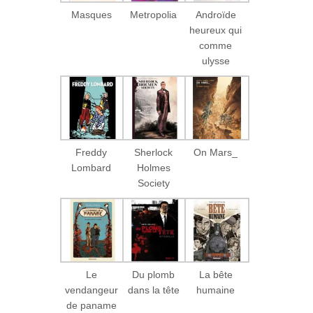
Masques
Metropolia
Androïde
heureux qui
comme
ulysse
Freddy
Sherlock
On Mars_
Lombard
Holmes
Society
Le
Du plomb
La bête
vendangeur
dans la tête
humaine
de paname