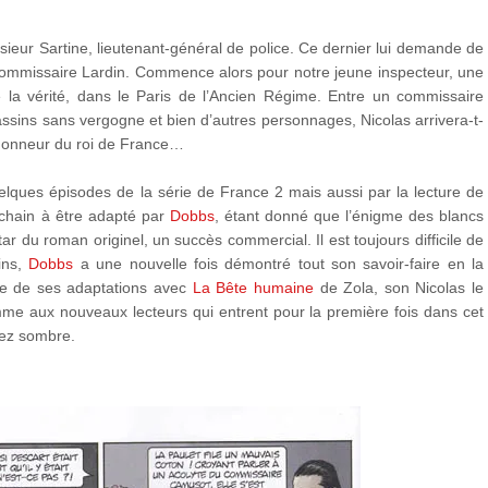
ieur Sartine, lieutenant-général de police. Ce dernier lui demande de
u commissaire Lardin. Commence alors pour notre jeune inspecteur, une
 la vérité, dans le Paris de l’Ancien Régime. Entre un commissaire
sins sans vergogne et bien d’autres personnages, Nicolas arrivera-t-
’honneur du roi de France…
elques épisodes de la série de France 2 mais aussi par la lecture de
ochain à être adapté par
Dobbs
, étant donné que l’énigme des blancs
r du roman originel, un succès commercial. Il est toujours difficile de
oins,
Dobbs
a une nouvelle fois démontré tout son savoir-faire en la
tre de ses adaptations avec
La Bête humaine
de Zola, son Nicolas le
me aux nouveaux lecteurs qui entrent pour la première fois dans cet
sez sombre.