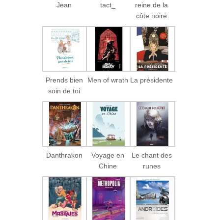
Jean
tact_
reine de la
côte noire
Prends bien
Men of wrath
La présidente
soin de toi
Danthrakon
Voyage en
Le chant des
Chine
runes