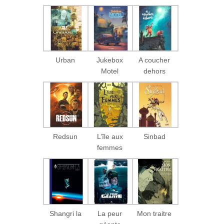
Urban
Jukebox
A coucher
Motel
dehors
Redsun
L’île aux
Sinbad
femmes
Shangri la
La peur
Mon traitre