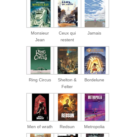
Monsieur
Ceux qui
Jamais
Jean
restent
Ring Circus
Shelton &
Bordelune
Felter
Men of wrath
Redsun
Metropolia