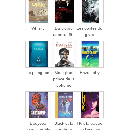
Whisky
Du plomb
Les contes du
dans la tête
givre
Le plongeon
Modigliani
Haza Lahy
prince de la
bohème
L’odysée
Black et le
HVK la traque
sous contrôle
suprême
de l’espace