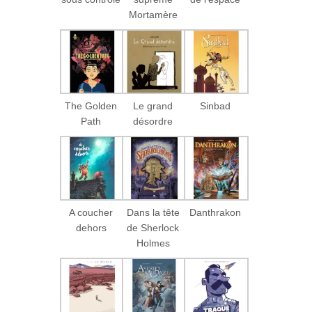
Mortamère
The Golden
Le grand
Sinbad
Path
désordre
A coucher
Dans la tête
Danthrakon
dehors
de Sherlock
Holmes