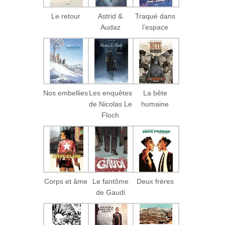
Le retour
Astrid &
Traqué dans
Audaz
l’espace
Nos embellies
Les enquêtes
La bête
de Nicolas Le
humaine
Floch
Corps et âme
Le fantôme
Deux frères
de Gaudi