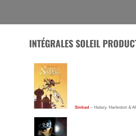
Skip
to
La BD, rien que la BD !
content
INTÉGRALES SOLEIL PRODUC
Sinbad
– Halary, Harleston & Al