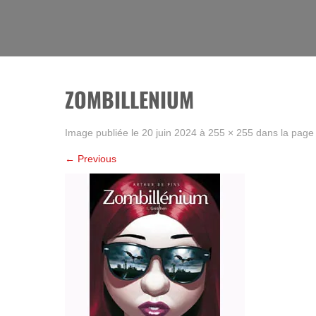
Skip
to
La BD, rien que la BD !
content
ZOMBILLENIUM
Image publiée le
20 juin 2024
à
255 × 255
dans la pag
←
Previous