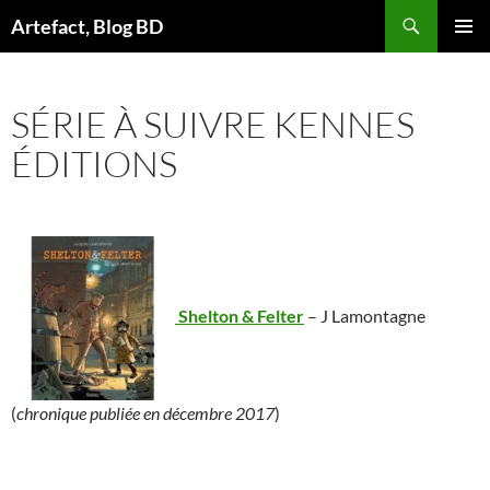
Aller
Artefact, Blog BD
au
MENU
contenu
PRINCI
SÉRIE À SUIVRE KENNES
ÉDITIONS
Shelton & Felter
– J Lamontagne
(
chronique publiée en décembre 2017
)