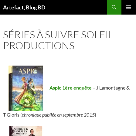
Aller
Artefact, Blog BD
au
MENU
contenu
PRINCI
SÉRIES À SUIVRE SOLEIL
PRODUCTIONS
Aspic 1ère enquête
– J Lamontagne &
T Gloris (
chronique publiée en septembre 2015
)