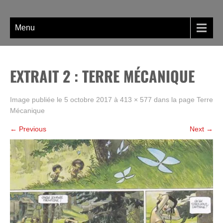
Skip
La BD, rien que la BD !
to
content
Menu
EXTRAIT 2 : TERRE MÉCANIQUE
Image publiée le
5 octobre 2017
à
413 × 577
dans la page
Terre
Mécanique
←
Previous
Next
→