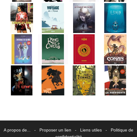
A propos de...
-
Proposer un lien
-
Liens utiles
-
Politique de
confidentialité