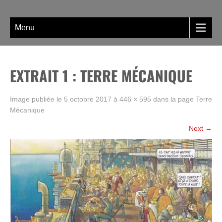
Skip
La BD, rien que la BD !
to
content
Menu
EXTRAIT 1 : TERRE MÉCANIQUE
Image publiée le
5 octobre 2017
à
446 × 595
dans la page
Terre
Mécanique
Next
→