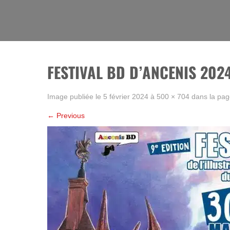
Skip
to
La BD, rien que la BD !
content
FESTIVAL BD D’ANCENIS 202
Image publiée le
5 février 2024
à
500 × 704
dans la pa
←
Previous