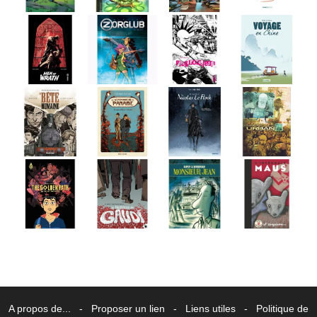
A propos de...
-
Proposer un lien
-
Liens utiles
-
Politique de