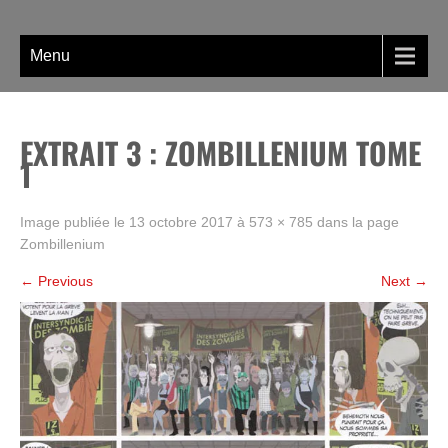
Skip
La BD, rien que la BD !
to
content
Menu
EXTRAIT 3 : ZOMBILLENIUM TOME
1
Image publiée le
13 octobre 2017
à
573 × 785
dans la page
Zombillenium
←
Previous
Next
→