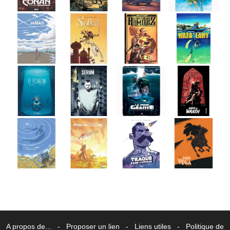
A propos de...
-
Proposer un lien
-
Liens utiles
-
Politique de