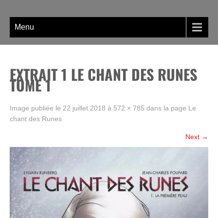
Skip
La BD, rien que la BD !
to
content
Menu
EXTRAIT 1 LE CHANT DES RUNES
TOME 1
Image publiée le
22 juillet 2018
à
572 × 785
dans la page
Le
chant des Runes
Next
→