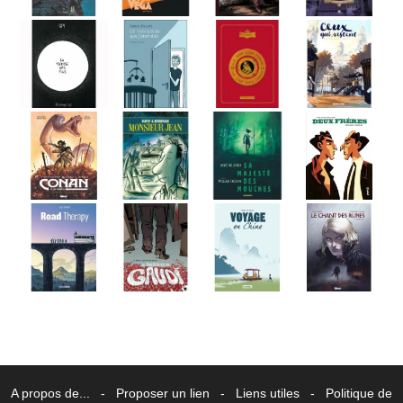
A propos de...
-
Proposer un lien
-
Liens utiles
-
Politique de