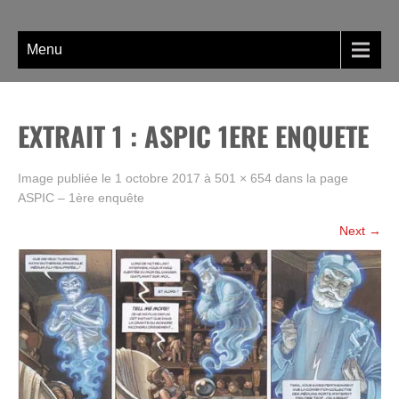
Skip
La BD, rien que la BD !
to
content
Menu
EXTRAIT 1 : ASPIC 1ERE ENQUETE
Image publiée le
1 octobre 2017
à
501 × 654
dans la page
ASPIC – 1ère enquête
Next
→