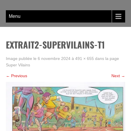
Skip
La BD, rien que la BD !
to
content
Menu
EXTRAIT2-SUPERVILAINS-T1
Image publiée le
6 novembre 2024
à
491 × 655
dans la page
Super Vilains
←
Previous
Next
→