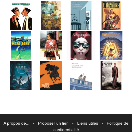
A propos de...
-
Proposer un lien
-
Liens utiles
-
Politique de
confidentialité