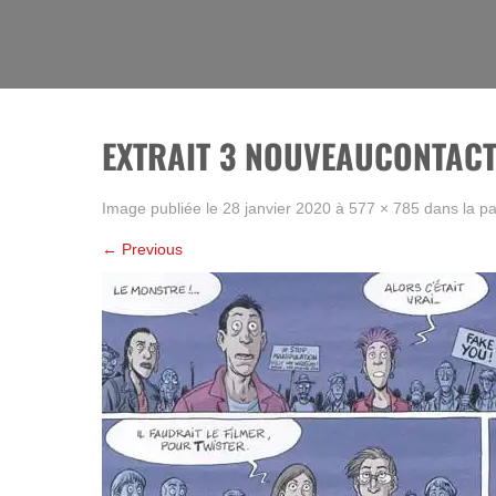
Skip
to
La BD, rien que la BD !
content
EXTRAIT 3 NOUVEAUCONTAC
Image publiée le
28 janvier 2020
à
577 × 785
dans la p
←
Previous