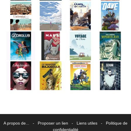
A propos de...
-
Proposer un lien
-
Liens utiles
-
Politique de
confidentialité