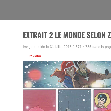
Skip
to
La BD, rien que la BD !
content
EXTRAIT 2 LE MONDE SELON 
Image publiée le
31 juillet 2018
à
571 × 785
dans la pa
←
Previous