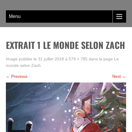
Skip
La BD, rien que la BD !
to
content
Menu
EXTRAIT 1 LE MONDE SELON ZACH
Image publiée le
31 juillet 2018
à
579 × 785
dans la page
Le
monde selon Zach
←
Previous
Next
→