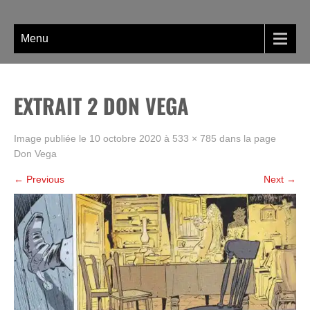
Skip
La BD, rien que la BD !
to
content
Menu
EXTRAIT 2 DON VEGA
Image publiée le
10 octobre 2020
à
533 × 785
dans la page
Don Vega
←
Previous
Next
→