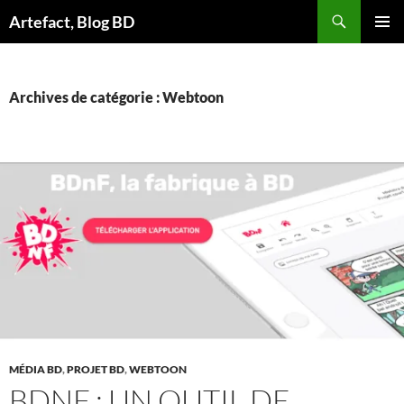
Aller
Artefact, Blog BD
au
MENU
contenu
PRINCI
Archives de catégorie : Webtoon
MÉDIA BD
,
PROJET BD
,
WEBTOON
BDNF : UN OUTIL DE