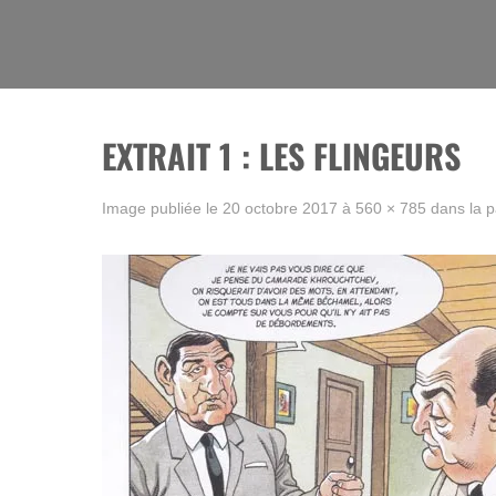
Skip
to
La BD, rien que la BD !
content
EXTRAIT 1 : LES FLINGEURS
Image publiée le
20 octobre 2017
à
560 × 785
dans la 