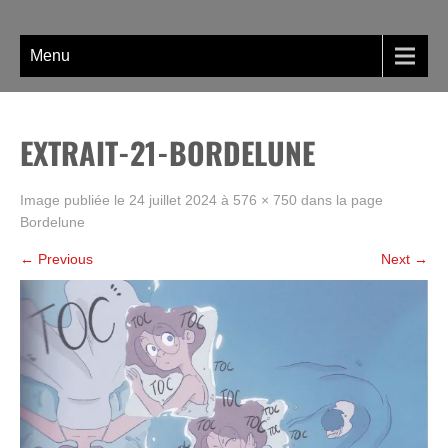
Skip
La BD, rien que la BD !
to
content
Menu
EXTRAIT-21-BORDELUNE
Image publiée le
24 juillet 2024
à
576 × 750
dans la page
Bordelune
←
Previous
Next
→