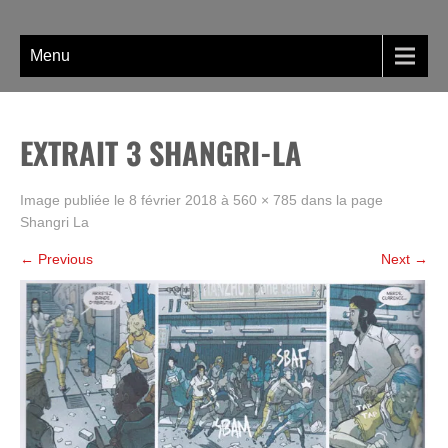
Skip
La BD, rien que la BD !
to
content
Menu
EXTRAIT 3 SHANGRI-LA
Image publiée le
8 février 2018
à
560 × 785
dans la page
Shangri La
←
Previous
Next
→