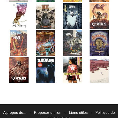
A propos de...
-
Proposer un lien
-
Liens utiles
-
Politique de