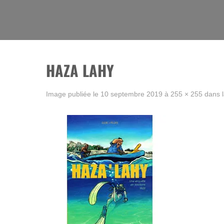
Skip
to
La BD, rien que la BD !
content
HAZA LAHY
Image publiée le
10 septembre 2019
à
255 × 255
dans 