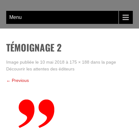
Skip
La BD, rien que la BD !
to
content
Menu
TÉMOIGNAGE 2
Image publiée le
10 mai 2018
à
175 × 188
dans la page
Découvrir les attentes des éditeurs
←
Previous