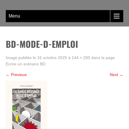
Skip
La BD, rien que la BD !
to
content
Menu
BD-MODE-D-EMPLOI
Image publiée le
16 octobre 2025
à
144 × 200
dans la page
Ecrire un scénario BD
←
Previous
Next
→