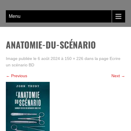
Skip
La BD, rien que la BD !
to
content
Menu
ANATOMIE-DU-SCÉNARIO
Image publiée le
6 août 2024
à
150 × 226
dans la page
Ecrire
un scénario BD
←
Previous
Next
→