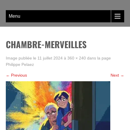
Skip
La BD, rien que la BD !
to
content
Menu
CHAMBRE-MERVEILLES
Image publiée le
11 juillet 2024
à
360 × 240
dans la page
Philippe Pelaez
←
Previous
Next
→