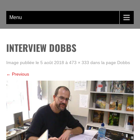
Skip
La BD, rien que la BD !
to
content
Menu
INTERVIEW DOBBS
Image publiée le
5 août 2018
à
473 × 333
dans la page
Dobbs
←
Previous