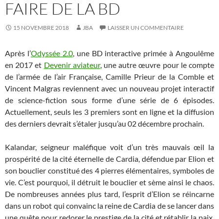
FAIRE DE LA BD
15 NOVEMBRE 2018
JBA
LAISSER UN COMMENTAIRE
Après l’
Odyssée 2.0
, une BD interactive primée à Angoulême
en 2017 et
Devenir aviateur
, une autre œuvre pour le compte
de l’armée de l’air Française, Camille Prieur de la Comble et
Vincent Malgras reviennent avec un nouveau projet interactif
de science-fiction sous forme d’une série de 6 épisodes.
Actuellement, seuls les 3 premiers sont en ligne et la diffusion
des derniers devrait s’étaler jusqu’au 02 décembre prochain.
Kalandar, seigneur maléfique voit d’un très mauvais œil la
prospérité de la cité éternelle de Cardia, défendue par Elion et
son bouclier constitué des 4 pierres élémentaires, symboles de
vie. C’est pourquoi, il détruit le bouclier et sème ainsi le chaos.
De nombreuses années plus tard, l’esprit d’Elion se réincarne
dans un robot qui convainc la reine de Cardia de se lancer dans
une quête pour redorer le prestige de la cité et rétablir la paix.