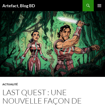
Aller
Artefact, Blog BD
au
MENU
contenu
PRINCI
ACTUALITÉ
LAST QUEST : UNE
NOUVELLE FAÇON DE